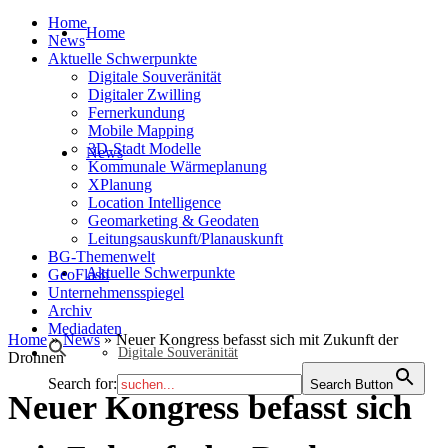
Home
Home
News
Aktuelle Schwerpunkte
Digitale Souveränität
Digitaler Zwilling
Fernerkundung
Mobile Mapping
3D-Stadt Modelle
News
Kommunale Wärmeplanung
XPlanung
Location Intelligence
Geomarketing & Geodaten
Leitungsauskunft/Planauskunft
BG-Themenwelt
Aktuelle Schwerpunkte
GeoFlash
Unternehmensspiegel
Archiv
Mediadaten
Home
»
News
»
Neuer Kongress befasst sich mit Zukunft der
Digitale Souveränität
Drohnen
Search for:
Search Button
Neuer Kongress befasst sich