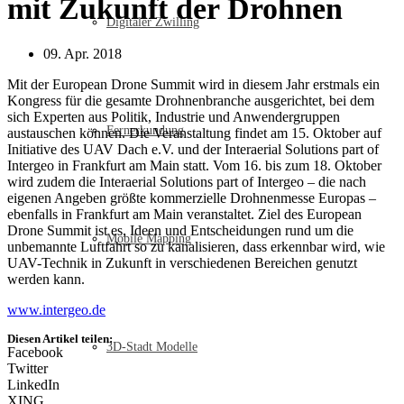
mit Zukunft der Drohnen
Digitaler Zwilling
09. Apr. 2018
Mit der European Drone Summit wird in diesem Jahr erstmals ein
Kongress für die gesamte Drohnenbranche ausgerichtet, bei dem
sich Experten aus Politik, Industrie und Anwendergruppen
Fernerkundung
austauschen können. Die Veranstaltung findet am 15. Oktober auf
Initiative des UAV Dach e.V. und der Interaerial Solutions part of
Intergeo in Frankfurt am Main statt. Vom 16. bis zum 18. Oktober
wird zudem die Interaerial Solutions part of Intergeo – die nach
eigenen Angeben größte kommerzielle Drohnenmesse Europas –
ebenfalls in Frankfurt am Main veranstaltet. Ziel des European
Drone Summit ist es, Ideen und Entscheidungen rund um die
Mobile Mapping
unbemannte Luftfahrt so zu kanalisieren, dass erkennbar wird, wie
UAV-Technik in Zukunft in verschiedenen Bereichen genutzt
werden kann.
www.intergeo.de
Diesen Artikel teilen:
3D-Stadt Modelle
Facebook
Twitter
LinkedIn
XING