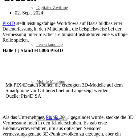
Digitaler Zwilling
02. Sep.. 2024
Pix4D
stellt leistungsfähige Workflows auf Basis bildbasierter
Datenerfassung in den Mittelpunkt, die beispielsweise bei der
Vermessung unterirdischer Leitungsinfrastrukturen eine wichtige
Rolle spielen.
Fernerkundung
Halle 1 | Stand H1.006 Pix4D
Mobile Mapping
Mit PIX4Dcatch können die erzeugten 3D-Modelle auf dem
Smartphone vor Ort berechnet und angezeigt werden.
Quelle: Pix4D SA
Als das Unternehmen
Pix4D
2011 gegründet wurde, steckte die 3D-
3D-Stadt Modelle
Vermessung noch in den Kinderschuhen. Es gab erste
Bildauswerteverfahren, um aus optischen Sensoren
vermessungsgenaue 3D-Punktewolken zu erzeugen, aber ein