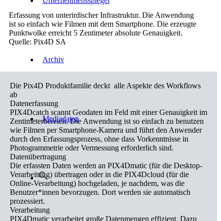
Unternehmensspiegel
Erfassung von unterirdischer Infrastruktur. Die Anwendung
ist so einfach wie Filmen mit dem Smartphone. Die erzeugte
Punktwolke erreicht 5 Zentimeter absolute Genauigkeit.
Quelle: Pix4D SA
Archiv
Die Pix4D Produktfamilie deckt alle Aspekte des Workflows
ab
Datenerfassung
PIX4Dcatch scannt Geodaten im Feld mit einer Genauigkeit im
Mediadaten
Zentimeterbereich. Die Anwendung ist so einfach zu benutzen
wie Filmen per Smartphone-Kamera und führt den Anwender
durch den Erfassungsprozess, ohne dass Vorkenntnisse in
Photogrammetrie oder Vermessung erforderlich sind.
Datenübertragung
Die erfassten Daten werden an PIX4Dmatic (für die Desktop-
Verarbeitung) übertragen oder in die PIX4Dcloud (für die
Online-Verarbeitung) hochgeladen, je nachdem, was die
Benutzer*innen bevorzugen. Dort werden sie automatisch
prozessiert.
Verarbeitung
PIX4Dmatic verarbeitet große Datenmengen effizient. Dazu