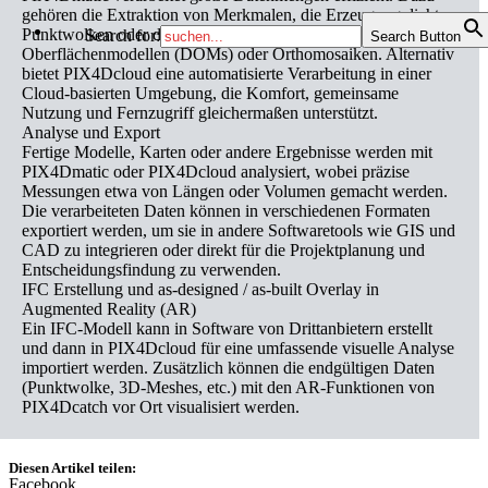
gehören die Extraktion von Merkmalen, die Erzeugung dichter
Punktwolken oder die Erstellung von 3D-Meshes, Digitalen
Search for:
Search Button
Oberflächenmodellen (DOMs) oder Orthomosaiken. Alternativ
bietet PIX4Dcloud eine automatisierte Verarbeitung in einer
Cloud-basierten Umgebung, die Komfort, gemeinsame
Nutzung und Fernzugriff gleichermaßen unterstützt.
Analyse und Export
Fertige Modelle, Karten oder andere Ergebnisse werden mit
PIX4Dmatic oder PIX4Dcloud analysiert, wobei präzise
Messungen etwa von Längen oder Volumen gemacht werden.
Die verarbeiteten Daten können in verschiedenen Formaten
exportiert werden, um sie in andere Softwaretools wie GIS und
CAD zu integrieren oder direkt für die Projektplanung und
Entscheidungsfindung zu verwenden.
IFC Erstellung und as-designed / as-built Overlay in
Augmented Reality (AR)
Ein IFC-Modell kann in Software von Drittanbietern erstellt
und dann in PIX4Dcloud für eine umfassende visuelle Analyse
importiert werden. Zusätzlich können die endgültigen Daten
(Punktwolke, 3D-Meshes, etc.) mit den AR-Funktionen von
PIX4Dcatch vor Ort visualisiert werden.
Diesen Artikel teilen:
Facebook