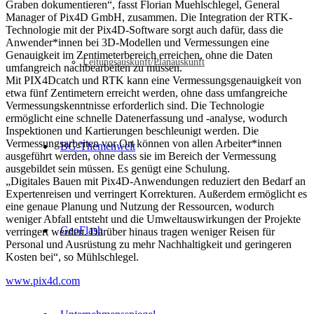
Graben dokumentieren“, fasst Florian Muehlschlegel, General
Manager of Pix4D GmbH, zusammen. Die Integration der RTK-
Technologie mit der Pix4D-Software sorgt auch dafür, dass die
Anwender*innen bei 3D-Modellen und Vermessungen eine
Genauigkeit im Zentimeterbereich erreichen, ohne die Daten
Leitungsauskunft/Planauskunft
umfangreich nachbearbeiten zu müssen.
Mit PIX4Dcatch und RTK kann eine Vermessungsgenauigkeit von
etwa fünf Zentimetern erreicht werden, ohne dass umfangreiche
Vermessungskenntnisse erforderlich sind. Die Technologie
ermöglicht eine schnelle Datenerfassung und -analyse, wodurch
Inspektionen und Kartierungen beschleunigt werden. Die
Vermessungsarbeiten vor Ort können von allen Arbeiter*innen
BG-Themenwelt
ausgeführt werden, ohne dass sie im Bereich der Vermessung
ausgebildet sein müssen. Es genügt eine Schulung.
„Digitales Bauen mit Pix4D-Anwendungen reduziert den Bedarf an
Expertenreisen und verringert Korrekturen. Außerdem ermöglicht es
eine genaue Planung und Nutzung der Ressourcen, wodurch
weniger Abfall entsteht und die Umweltauswirkungen der Projekte
GeoFlash
verringert werden. Darüber hinaus tragen weniger Reisen für
Personal und Ausrüstung zu mehr Nachhaltigkeit und geringeren
Kosten bei“, so Mühlschlegel.
www.pix4d.com