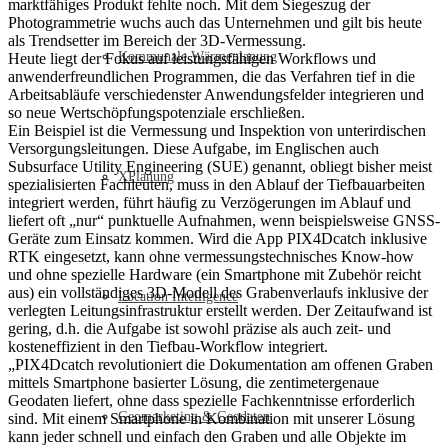
marktfähiges Produkt fehlte noch. Mit dem Siegeszug der
Photogrammetrie wuchs auch das Unternehmen und gilt bis heute
als Trendsetter im Bereich der 3D-Vermessung.
Kommunale Wärmeplanung
Heute liegt der Fokus auf leistungsfähigen Workflows und
anwenderfreundlichen Programmen, die das Verfahren tief in die
Arbeitsabläufe verschiedenster Anwendungsfelder integrieren und
so neue Wertschöpfungspotenziale erschließen.
Ein Beispiel ist die Vermessung und Inspektion von unterirdischen
Versorgungsleitungen. Diese Aufgabe, im Englischen auch
Subsurface Utility Engineering (SUE) genannt, obliegt bisher meist
XPlanung
spezialisierten Fachleuten, muss in den Ablauf der Tiefbauarbeiten
integriert werden, führt häufig zu Verzögerungen im Ablauf und
liefert oft „nur“ punktuelle Aufnahmen, wenn beispielsweise GNSS-
Geräte zum Einsatz kommen. Wird die App PIX4Dcatch inklusive
RTK eingesetzt, kann ohne vermessungstechnisches Know-how
und ohne spezielle Hardware (ein Smartphone mit Zubehör reicht
aus) ein vollständiges 3D-Modell des Grabenverlaufs inklusive der
Location Intelligence
verlegten Leitungsinfrastruktur erstellt werden. Der Zeitaufwand ist
gering, d.h. die Aufgabe ist sowohl präzise als auch zeit- und
kosteneffizient in den Tiefbau-Workflow integriert.
„PIX4Dcatch revolutioniert die Dokumentation am offenen Graben
mittels Smartphone basierter Lösung, die zentimetergenaue
Geodaten liefert, ohne dass spezielle Fachkenntnisse erforderlich
Geomarketing & Geodaten
sind. Mit einem Smartphone in Kombination mit unserer Lösung
kann jeder schnell und einfach den Graben und alle Objekte im