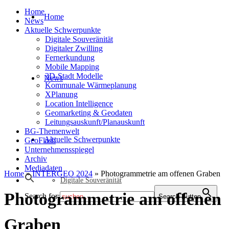
Home
Home
News
Aktuelle Schwerpunkte
Digitale Souveränität
Digitaler Zwilling
Fernerkundung
Mobile Mapping
3D-Stadt Modelle
News
Kommunale Wärmeplanung
XPlanung
Location Intelligence
Geomarketing & Geodaten
Leitungsauskunft/Planauskunft
BG-Themenwelt
Aktuelle Schwerpunkte
GeoFlash
Unternehmensspiegel
Archiv
Mediadaten
Home
»
INTERGEO 2024
»
Photogrammetrie am offenen Graben
Digitale Souveränität
Photogrammetrie am offenen
Search for:
Search Button
Graben