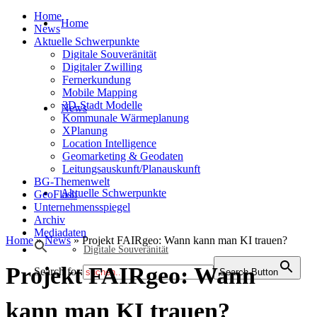
Home
Home
News
Aktuelle Schwerpunkte
Digitale Souveränität
Digitaler Zwilling
Fernerkundung
Mobile Mapping
3D-Stadt Modelle
News
Kommunale Wärmeplanung
XPlanung
Location Intelligence
Geomarketing & Geodaten
Leitungsauskunft/Planauskunft
BG-Themenwelt
Aktuelle Schwerpunkte
GeoFlash
Unternehmensspiegel
Archiv
Mediadaten
Home
»
News
»
Projekt FAIRgeo: Wann kann man KI trauen?
Digitale Souveränität
Projekt FAIRgeo: Wann
Search for:
Search Button
kann man KI trauen?