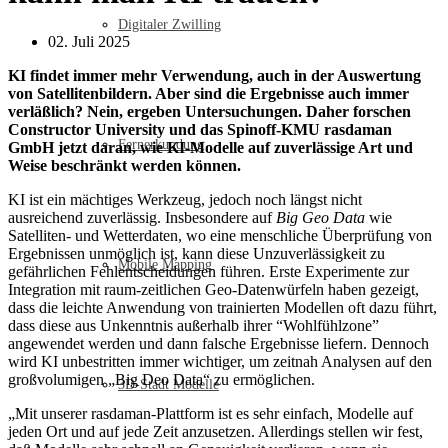
Digitaler Zwilling
02. Juli 2025
KI findet immer mehr Verwendung, auch in der Auswertung
von Satellitenbildern. Aber sind die Ergebnisse auch immer
verläßlich? Nein, ergeben Untersuchungen. Daher forschen
Constructor University und das Spinoff-KMU rasdaman
Fernerkundung
GmbH jetzt daran, wie KI-Modelle auf zuverlässige Art und
Weise beschränkt werden können.
KI ist ein mächtiges Werkzeug, jedoch noch längst nicht
ausreichend zuverlässig. Insbesondere auf
Big Geo Data
wie
Satelliten- und Wetterdaten, wo eine menschliche Überprüfung von
Ergebnissen unmöglich ist, kann diese Unzuverlässigkeit zu
Mobile Mapping
gefährlichen Fehlentscheidungen führen. Erste Experimente zur
Integration mit raum-zeitlichen Geo-Datenwürfeln haben gezeigt,
dass die leichte Anwendung von trainierten Modellen oft dazu führt,
dass diese aus Unkenntnis außerhalb ihrer “Wohlfühlzone”
angewendet werden und dann falsche Ergebnisse liefern. Dennoch
wird KI unbestritten immer wichtiger, um zeitnah Analysen auf den
großvolumigen „Big Deo Data“ zu ermöglichen.
3D-Stadt Modelle
„Mit unserer rasdaman-Plattform ist es sehr einfach, Modelle auf
jeden Ort und auf jede Zeit anzusetzen. Allerdings stellen wir fest,