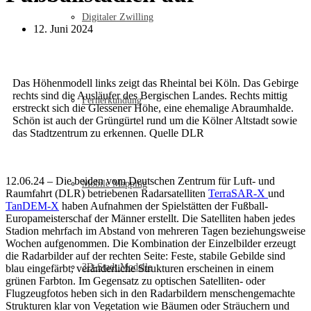
Digitaler Zwilling
12. Juni 2024
Das Höhenmodell links zeigt das Rheintal bei Köln. Das Gebirge
rechts sind die Ausläufer des Bergischen Landes. Rechts mittig
Fernerkundung
erstreckt sich die Glessener Höhe, eine ehemalige Abraumhalde.
Schön ist auch der Grüngürtel rund um die Kölner Altstadt sowie
das Stadtzentrum zu erkennen. Quelle DLR
12.06.24 – Die beiden vom Deutschen Zentrum für Luft- und
Mobile Mapping
Raumfahrt (DLR) betriebenen Radarsatelliten
TerraSAR-X
und
TanDEM-X
haben Aufnahmen der Spielstätten der Fußball-
Europameisterschaf der Männer erstellt. Die Satelliten haben jedes
Stadion mehrfach im Abstand von mehreren Tagen beziehungsweise
Wochen aufgenommen. Die Kombination der Einzelbilder erzeugt
die Radarbilder auf der rechten Seite: Feste, stabile Gebilde sind
3D-Stadt Modelle
blau eingefärbt, veränderliche Strukturen erscheinen in einem
grünen Farbton. Im Gegensatz zu optischen Satelliten- oder
Flugzeugfotos heben sich in den Radarbildern menschengemachte
Strukturen klar von Vegetation wie Bäumen oder Sträuchern und