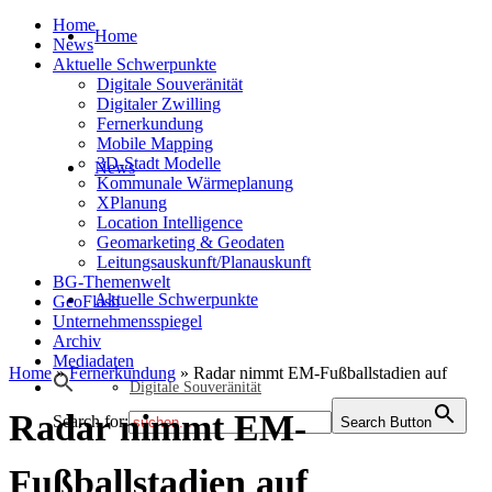
Home
Home
News
Aktuelle Schwerpunkte
Digitale Souveränität
Digitaler Zwilling
Fernerkundung
Mobile Mapping
3D-Stadt Modelle
News
Kommunale Wärmeplanung
XPlanung
Location Intelligence
Geomarketing & Geodaten
Leitungsauskunft/Planauskunft
BG-Themenwelt
Aktuelle Schwerpunkte
GeoFlash
Unternehmensspiegel
Archiv
Mediadaten
Home
»
Fernerkundung
»
Radar nimmt EM-Fußballstadien auf
Digitale Souveränität
Radar nimmt EM-
Search for:
Search Button
Fußballstadien auf