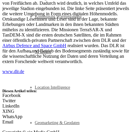
von Freiflächen ab. Dadurch wird deutlich, in welches Umfeld das
jeweilige Stadion eingebunden ist. Die linke Seite präsentiert jeweils
die weitere Umgebung in Form eines digitalen Höhenmodells.
Kommunale Wärmeplanung
Ortskundige Leserinnen und Leser sind in der Lage, bekannte
Erhebungen oder Landmarken in den ihnen bekannten Städten
mühelos zu identifizieren. Die Missionen TerraSAR-X und
TanDEM-X sind die ersten deutschen Satelliten, die im Rahmen
einer öffentlich-privaten Partnerschaft zwischen dem DLR und der
Airbus Defence and Space GmbH
realisiert wurden. Das DLR ist
für den Aufbau und Betrieb des Bodensegments zuständig sowie für
XPlanung
die wissenschaftliche Nutzung der Daten und deren Verteilung an
extern Forschende weltweit verantwortlich.
www.dlr.de
Location Intelligence
Diesen Artikel teilen:
Facebook
Twitter
LinkedIn
XING
WhatsApp
Email
Geomarketing & Geodaten