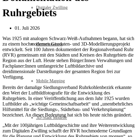
Digitaler Zwilling
Ruhrgebiets
01. Juli 2026
Was 1925 mit analogen Schwarz-Weiß-Aufnahmen begann, hat sich
zu einem hochmodernen Geodaten- und 3D-Modellierungsprojekt
Fernerkundung
entwickelt. Seit 100 Jahren dokumentiert der Regionalverband Ruhr
(RVR) gemeinsam mit den Städten und Kreisen des Ruhrgebiets die
Region aus der Luft. Heute stehen Bürger:Innen Verwaltungen und
Fachplaner:Innen umfangreiche Luftbildarchive und
dreidimensionale Darstellungen der gesamten Region frei zur
Verfügung.
Mobile Mapping
Bereits der damalige Siedlungsverband Ruhrkohlenbezirk erkannte
den Wert der Luftbildfotografie für die Entwicklung des
Ruhrgebiets. In einer Veröffentlichung aus dem Jahr 1925 wurden
Luftbilder als „wichtige Gemeinschaftsarbeit“ und „unentbehrliches
Hilfsmittel für die Siedlungs-, Städtebau- und Verkehrsplanung“
bezeichnet. An dieser Bedeutung hat sich bis heute nichts geändert.
3D-Stadt Modelle
„Mit der 100jährigen Luftbildgeschichte und ihre Weiterentwicklung
zum Digitalen Zwilling schafft der RVR hochmoderne Grundlagen
für die Planung und Entwicklung des Ruhrgebiets von morgen“, so