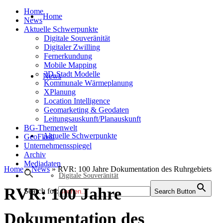
Home
Home
News
Aktuelle Schwerpunkte
Digitale Souveränität
Digitaler Zwilling
Fernerkundung
Mobile Mapping
3D-Stadt Modelle
News
Kommunale Wärmeplanung
XPlanung
Location Intelligence
Geomarketing & Geodaten
Leitungsauskunft/Planauskunft
BG-Themenwelt
Aktuelle Schwerpunkte
GeoFlash
Unternehmensspiegel
Archiv
Mediadaten
Home
»
News
»
RVR: 100 Jahre Dokumentation des Ruhrgebiets
Digitale Souveränität
RVR: 100 Jahre
Search for:
Search Button
Dokumentation des