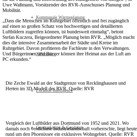
Uwe Waßmann, Vorsitzender des RVR-Ausschusses Planung und
Mobilität.
Kommunale Wärmeplanung
„Dass die Menschen im Ruhrgebiet öffentlich und frei zugänglich
auf einen so großen Schatz von hochwertigen und detaillierten
Luftbildern zugreifen können, ist bundesweit einmalig“, betont
Stefan Kuczera, Beigeordneter Planung beim RVR. „Möglich macht
dies die intensive Zusammenarbeit der Städte und Kreise im
Ruhrgebiet. Davon profitieren die Fachleute in den Verwaltungen.
Und Bürgerinnen und Bürger können ihre Heimat aus der Luft am
XPlanung
PC erkunden.“
Die Zeche Ewald an der Stadtgrenze von Recklinghausen und
Herten im 3D-Modell des RVR. Quelle: RVR
Location Intelligence
Vergleich der Luftbilder aus Dortmund von 1952 und 2021. Wo
Geomarketing & Geodaten
damals noch verdichtete Industrielandschaft vorherrschte, liegt heute
rund um den Phoenixsee ein exklusives Wohngebiet. Quelle: RVR