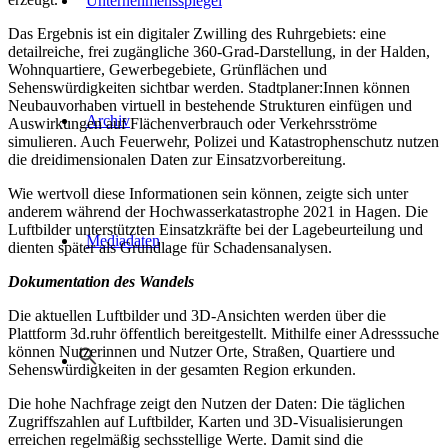
Unternehmensspiegel
Das Ergebnis ist ein digitaler Zwilling des Ruhrgebiets: eine
detailreiche, frei zugängliche 360-Grad-Darstellung, in der Halden,
Wohnquartiere, Gewerbegebiete, Grünflächen und
Sehenswürdigkeiten sichtbar werden. Stadtplaner:Innen können
Neubauvorhaben virtuell in bestehende Strukturen einfügen und
Archiv
Auswirkungen auf Flächenverbrauch oder Verkehrsströme
simulieren. Auch Feuerwehr, Polizei und Katastrophenschutz nutzen
die dreidimensionalen Daten zur Einsatzvorbereitung.
Wie wertvoll diese Informationen sein können, zeigte sich unter
anderem während der Hochwasserkatastrophe 2021 in Hagen. Die
Luftbilder unterstützten Einsatzkräfte bei der Lagebeurteilung und
Mediadaten
dienten später als Grundlage für Schadensanalysen.
Dokumentation des Wandels
Die aktuellen Luftbilder und 3D-Ansichten werden über die
Plattform 3d.ruhr öffentlich bereitgestellt. Mithilfe einer Adresssuche
können Nutzerinnen und Nutzer Orte, Straßen, Quartiere und
Sehenswürdigkeiten in der gesamten Region erkunden.
Die hohe Nachfrage zeigt den Nutzen der Daten: Die täglichen
Zugriffszahlen auf Luftbilder, Karten und 3D-Visualisierungen
erreichen regelmäßig sechsstellige Werte. Damit sind die