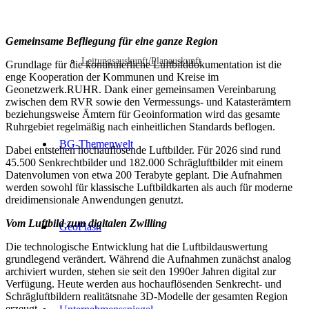
Gemeinsame Befliegung für eine ganze Region
Leitungsauskunft/Planauskunft
Grundlage für die kontinuierliche Luftbilddokumentation ist die
enge Kooperation der Kommunen und Kreise im
Geonetzwerk.RUHR. Dank einer gemeinsamen Vereinbarung
zwischen dem RVR sowie den Vermessungs- und Katasterämtern
beziehungsweise Ämtern für Geoinformation wird das gesamte
Ruhrgebiet regelmäßig nach einheitlichen Standards beflogen.
BG-Themenwelt
Dabei entstehen hochauflösende Luftbilder. Für 2026 sind rund
45.500 Senkrechtbilder und 182.000 Schrägluftbilder mit einem
Datenvolumen von etwa 200 Terabyte geplant. Die Aufnahmen
werden sowohl für klassische Luftbildkarten als auch für moderne
dreidimensionale Anwendungen genutzt.
Vom Luftbild zum digitalen Zwilling
GeoFlash
Die technologische Entwicklung hat die Luftbildauswertung
grundlegend verändert. Während die Aufnahmen zunächst analog
archiviert wurden, stehen sie seit den 1990er Jahren digital zur
Verfügung. Heute werden aus hochauflösenden Senkrecht- und
Schrägluftbildern realitätsnahe 3D-Modelle der gesamten Region
erzeugt.