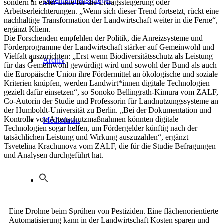
Unternehmensspiegel
sondern in erster Linie für die Ertragssteigerung oder
Arbeitserleichterungen. „Wenn sich dieser Trend fortsetzt, rückt eine
nachhaltige Transformation der Landwirtschaft weiter in die Ferne“,
ergänzt Kliem.
Die Forschenden empfehlen der Politik, die Anreizsysteme und
Förderprogramme der Landwirtschaft stärker auf Gemeinwohl und
Vielfalt auszurichten: „Erst wenn Biodiversitätsschutz als Leistung
Archiv
für das Gemeinwohl gewürdigt wird und sowohl der Bund als auch
die Europäische Union ihre Fördermittel an ökologische und soziale
Kriterien knüpfen, werden Landwirt*innen digitale Technologien
gezielt dafür einsetzen“, so Sonoko Bellingrath-Kimura vom ZALF,
Co-Autorin der Studie und Professorin für Landnutzungssysteme an
der Humboldt-Universität zu Berlin. „Bei der Dokumentation und
Kontrolle von Artenschutzmaßnahmen könnten digitale
Mediadaten
Technologien sogar helfen, um Fördergelder künftig nach der
tatsächlichen Leistung und Wirkung auszuzahlen“, ergänzt
Tsvetelina Krachunova vom ZALF, die für die Studie Befragungen
und Analysen durchgeführt hat.
Eine Drohne beim Sprühen von Pestiziden. Eine flächenorientierte
Automatisierung kann in der Landwirtschaft Kosten sparen und