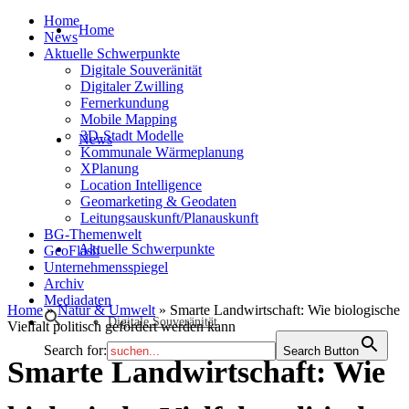
Home
Home
News
Aktuelle Schwerpunkte
Digitale Souveränität
Digitaler Zwilling
Fernerkundung
Mobile Mapping
3D-Stadt Modelle
News
Kommunale Wärmeplanung
XPlanung
Location Intelligence
Geomarketing & Geodaten
Leitungsauskunft/Planauskunft
BG-Themenwelt
Aktuelle Schwerpunkte
GeoFlash
Unternehmensspiegel
Archiv
Mediadaten
Home
»
Natur & Umwelt
»
Smarte Landwirtschaft: Wie biologische
Digitale Souveränität
Vielfalt politisch gefördert werden kann
Search for:
Search Button
Smarte Landwirtschaft: Wie