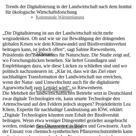
Trends der Digitalisierung in der Landwirtschaft nach dem Institut
für ökologische Wirtschaftsforschung
Kommunale Wärmeplanung
„Die Digitalisierung ist aus der Landwirtschaft nicht mehr
wegzudenken. Ob und wie sie zur Bewältigung der drängenden
globalen Krisen wie dem Klimawandel und Biodiversitätsverlust
beitragen kann, ist jedoch offen“, sagt Sabine Riewenherm,
XPlanung
Präsidentin des Bundesamtes für Naturschutz. Die Studie zeigt auf,
wo Forschungslücken bestehen. Sie liefert Grundlagen und
Empfehlungen dazu, wie diese Lücken zu schließen sind und wo
politisch nachzusteuern ist. „Klar ist, dass wir das Ziel einer
nachhaltigen Transformation der Landwirtschaft nur erreichen,
wenn der Natur- und Umweltschutz auch für die digitalisierte
Agrarwirtschaft zum Leitziel wird“, so Riewenherm.
Location Intelligence
Die Mehrheit der landwirtschaftlichen Betriebe setzt in Deutschland
zwar digitale Technologien ein, kann smarte Technologie den
Artenschwund auf den Feldern jedoch stoppen? Projektleiterin Lea
Kliem, Expertin für nachhaltige Landnutzung am IÖW, erklärt:
„Digitale Technologien könnten zum Erhalt der Biodiversität
beitragen. Wenn etwa weniger Düngemittel gezielter ausgebracht
werden, entlastet dies Ökosysteme in Böden und Gewässern. Auch
Geomarketing & Geodaten
der Einsatz von chemisch-synthetischen Pflanzenschutzmitteln kann