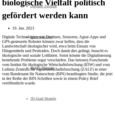
biologische Vielfalt politisch
Digitaler Zwilling
gefördert werden kann
19. Jan. 2023
Digitale Technologien wie Drohnen, Sensoren, Agrar-Apps und
Fernerkundung
GPS-gesteuerte Roboter können zwar helfen, dass die
Landwirtschaft ökologischer wird, etwa beim Einsatz von
Düngemitteln und Pestiziden. Doch damit dies gelingt, braucht es
ökologische und soziale Leitlinien. Sonst könnte die Digitalisierung
bestehende Probleme sogar verschärfen. Das betonen Forschende
vom Institut für ökologische Wirtschaftsforschung (IÖW) und vom
Mobile Mapping
Leibniz-Zentrum für Agrarlandschaftsforschung (ZALF) in einer
vom Bundesamt für Naturschutz (BfN) beauftragten Studie, die jetzt
in der Reihe der BfN-Schriften sowie in einem Policy Brief
veröffentlicht wurde.
3D-Stadt Modelle