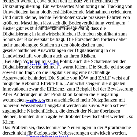
reduziert werden, etwa durch den Einsatz von mechanischer
Unkrautregulierung. Ein verbessertes Monitoring und Tracking von
Umweltdaten kann biodiversitätsfördernde Maßnahmen erleichtern.
Und durch kleine, leichte Feldroboter sowie präzisere Fahrten von
größeren Maschinen lässt sich die Bodenverdichtung verringern.“
Leitungsauskunft/Planauskunft
Bisher gibt es laut Studie kaum Belege dafür, dass die
Digitalisierung in landwirtschaftlichen Betrieben signifikant zum
Schutz der Biodiversität beiträgt. Die Forschenden fordern daher
mehr unabhängige Studien zu den ökologischen und
gesellschaftlichen Auswirkungen der Digitalisierung in der
Landwirtschaft, vor allem auch zu ihren Risiken.
„Bei allen Vorteilen muss die Politik auch die Schattenseiten der
BG-Themenwelt
Digitalisierung ernst nehmen“, warnt Kliem. Die Studie geht sogar
soweit und fragt, ob die Digitalisierung eine nachhaltige
Agrarwende behindert. Die Studie von IÖW und ZALF weist auf
mögliche Rebound-Effekte hin. „Zunächst steigern die digitalen
Innovationen zwar die Effizienz, zum Beispiel bei der Bewässerung.
Aber Änderungen in der Produktion können die Einsparung
wettmachen – etwa, wenn anschließend mehr Nutzpflanzen mit
GeoFlash
höherem Wasserbedarf angebaut werden als zuvor. Auch schwer
zugängliche Nischenflächen, die derzeit der Natur überlassen
bleiben, könnten durch agile Feldroboter bewirtschaftet werden“, so
Kliem.
Das Problem sei, dass technische Neuerungen in der Agrarbranche
derzeit nicht für ökologische Verbesserungen entwickelt werden,