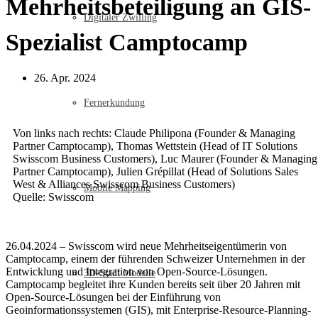
Mehrheitsbeteiligung an GIS-
Digitaler Zwilling
Spezialist Camptocamp
26. Apr. 2024
Fernerkundung
Von links nach rechts: Claude Philipona (Founder & Managing
Partner Camptocamp), Thomas Wettstein (Head of IT Solutions
Swisscom Business Customers), Luc Maurer (Founder & Managing
Partner Camptocamp), Julien Grépillat (Head of Solutions Sales
West & Alliances Swisscom Business Customers)
Mobile Mapping
Quelle: Swisscom
26.04.2024 – Swisscom wird neue Mehrheitseigentümerin von
Camptocamp, einem der führenden Schweizer Unternehmen in der
Entwicklung und Integration von Open-Source-Lösungen.
3D-Stadt Modelle
Camptocamp begleitet ihre Kunden bereits seit über 20 Jahren mit
Open-Source-Lösungen bei der Einführung von
Geoinformationssystemen (GIS), mit Enterprise-Resource-Planning-