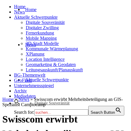
Home
Home
News
Aktuelle Schwerpunkte
Digitale Souveränität
Digitaler Zwilling
Fernerkundung
Mobile Mapping
3D-Stadt Modelle
News
Kommunale Wärmeplanung
XPlanung
Location Intelligence
Geomarketing & Geodaten
Leitungsauskunft/Planauskunft
BG-Themenwelt
Aktuelle Schwerpunkte
GeoFlash
Unternehmensspiegel
Archiv
Mediadaten
Home
»
News
»
Swisscom erwirbt Mehrheitsbeteiligung an GIS-
Digitale Souveränität
Spezialist Camptocamp
Search for:
Search Button
Swisscom erwirbt