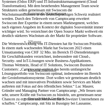
Systemen (Odoo ERP) und IT-Infrastrukturmanagement (Cloud
Transformation). Mit dem bestehenden Management Team sowie
Strukturen sollen gemeinsam mit Swisscom die
Kommunale Wärmeplanung
Wachstumsambitionen in der deutschsprachigen Schweiz realisiert
werden. Durch den Teilerwerb von Camptocamp erweitert
Swisscom ihre Expertise in einem neuen Marktsegment, welches
nach eigenen Angaben im Kontext der digitalen Souveränität immer
wichtiger wird. So verzeichnet der Open Source Markt weltweit ein
deutlich stärkeres Wachstum als der Markt für proprietäre Software.
XPlanung
Die Weiterentwicklung von IT-Diensten hat für Swisscom Priorität.
In einem stark wachsenden Markt hat Swisscom 2023 einen
Umsatzanstieg von CHF 32 Mio. im Bereich IT-Dienstleistungen
für Geschäftskunden verzeichnet, insbesondere mit Cloud-,
Security- und IoT-Lösungen sowie Business-Applikationen.
Thomas Wettstein, Head of IT Solutions, Swisscom Business
Customers: „Camptocamp ergänzt das bereits umfangreiche
Location Intelligence
Lösungsportfolio von Swisscom optimal, insbesondere im Bereich
der Geoinformationssysteme. Dort wollen wir gemeinsam deutlich
wachsen und mit innovativen Produkten sowie Services am Markt
auftreten mit Fokus auf den öffentlichen Sektor.“ Luc Maurer,
Gründer und Managing Partner von Camptocamp: „Wir freuen uns
sehr, unsere Kräfte mit Swisscom zu bündeln, um gemeinsam neue
Geomarketing & Geodaten
Chancen zu ergreifen und Mehrwert für Schweizer Unternehmen zu
schaffen.“ Camptocamp, mit Sitz in Bussigny bei Lausanne,