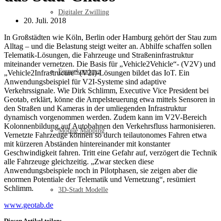
Digitaler Zwilling
20. Juli. 2018
In Großstädten wie Köln, Berlin oder Hamburg gehört der Stau zum
Alltag – und die Belastung steigt weiter an. Abhilfe schaffen sollen
Telematik-Lösungen, die Fahrzeuge und Straßeninfrastruktur
miteinander vernetzen. Die Basis für „Vehicle2Vehicle“- (V2V) und
Fernerkundung
„Vehicle2Infrastrucure“ (V2I)-Lösungen bildet das IoT. Ein
Anwendungsbeispiel für V2I-Systeme sind adaptive
Verkehrssignale. Wie Dirk Schlimm, Executive Vice President bei
Geotab, erklärt, könne die Ampelsteuerung etwa mittels Sensoren in
den Straßen und Kameras in der umliegenden Infrastruktur
dynamisch vorgenommen werden. Zudem kann im V2V-Bereich
Kolonnenbildung auf Autobahnen den Verkehrsfluss harmonisieren.
Mobile Mapping
Vernetzte Fahrzeuge können so durch teilautonomes Fahren etwa
mit kürzeren Abständen hintereinander mit konstanter
Geschwindigkeit fahren. Tritt eine Gefahr auf, verzögert die Technik
alle Fahrzeuge gleichzeitig. „Zwar stecken diese
Anwendungsbeispiele noch in Pilotphasen, sie zeigen aber die
enormen Potentiale der Telematik und Vernetzung“, resümiert
Schlimm.
3D-Stadt Modelle
www.geotab.de
Diesen Artikel teilen: