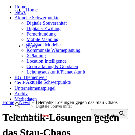
Home
Home
News
Aktuelle Schwerpunkte
Digitale Souveränität
Digitaler Zwilling
Fernerkundung
Mobile Mapping
3D-Stadt Modelle
News
Kommunale Wärmeplanung
XPlanung
Location Intelligence
Geomarketing & Geodaten
Leitungsauskunft/Planauskunft
BG-Themenwelt
Aktuelle Schwerpunkte
GeoFlash
Unternehmensspiegel
Archiv
Mediadaten
Home
»
News
»
Telematik-Lösungen gegen das Stau-Chaos
Digitale Souveränität
Telematik-Lösungen gegen
Search for:
Search Button
das Stau-Chaos