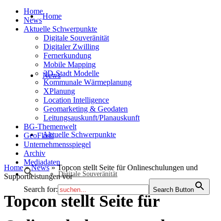
Home
Home
News
Aktuelle Schwerpunkte
Digitale Souveränität
Digitaler Zwilling
Fernerkundung
Mobile Mapping
3D-Stadt Modelle
News
Kommunale Wärmeplanung
XPlanung
Location Intelligence
Geomarketing & Geodaten
Leitungsauskunft/Planauskunft
BG-Themenwelt
Aktuelle Schwerpunkte
GeoFlash
Unternehmensspiegel
Archiv
Mediadaten
Home
»
News
»
Topcon stellt Seite für Onlineschulungen und
Digitale Souveränität
Supportleistungen vor
Search for:
Search Button
Topcon stellt Seite für