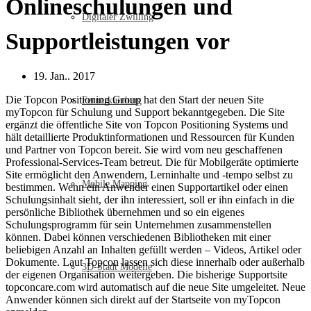
Onlineschulungen und
Digitaler Zwilling
Supportleistungen vor
19. Jan.. 2017
Die Topcon Positioning Group hat den Start der neuen Site
Fernerkundung
myTopcon für Schulung und Support bekanntgegeben. Die Site
ergänzt die öffentliche Site von Topcon Positioning Systems und
hält detaillierte Produktinformationen und Ressourcen für Kunden
und Partner von Topcon bereit. Sie wird vom neu geschaffenen
Professional-Services-Team betreut. Die für Mobilgeräte optimierte
Site ermöglicht den Anwendern, Lerninhalte und -tempo selbst zu
Mobile Mapping
bestimmen. Wenn ein Anwender einen Supportartikel oder einen
Schulungsinhalt sieht, der ihn interessiert, soll er ihn einfach in die
persönliche Bibliothek übernehmen und so ein eigenes
Schulungsprogramm für sein Unternehmen zusammenstellen
können. Dabei können verschiedenen Bibliotheken mit einer
beliebigen Anzahl an Inhalten gefüllt werden – Videos, Artikel oder
Dokumente. Laut Topcon lassen sich diese innerhalb oder außerhalb
3D-Stadt Modelle
der eigenen Organisation weitergeben. Die bisherige Supportsite
topconcare.com wird automatisch auf die neue Site umgeleitet. Neue
Anwender können sich direkt auf der Startseite von myTopcon