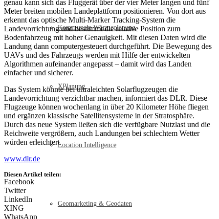
genau kann sich das Fluggerät über der vier Meter langen und fünf
Meter breiten mobilen Landeplattform positionieren. Von dort aus
erkennt das optische Multi-Marker Tracking-System die
Kommunale Wärmeplanung
Landevorrichtung und bestimmt die relative Position zum
Bodenfahrzeug mit hoher Genauigkeit. Mit diesen Daten wird die
Landung dann computergesteuert durchgeführt. Die Bewegung des
UAVs und des Fahrzeugs werden mit Hilfe der entwickelten
Algorithmen aufeinander angepasst – damit wird das Landen
einfacher und sicherer.
XPlanung
Das System könnte bei ultraleichten Solarflugzeugen die
Landevorrichtung verzichtbar machen, informiert das DLR. Diese
Flugzeuge können wochenlang in über 20 Kilometer Höhe fliegen
und ergänzen klassische Satellitensysteme in der Stratosphäre.
Durch das neue System ließen sich die verfügbare Nutzlast und die
Reichweite vergrößern, auch Landungen bei schlechtem Wetter
würden erleichtert.
Location Intelligence
www.dlr.de
Diesen Artikel teilen:
Facebook
Twitter
LinkedIn
Geomarketing & Geodaten
XING
WhatsApp