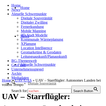
Home
Home
News
Aktuelle Schwerpunkte
Digitale Souveränität
Digitaler Zwilling
Fernerkundung
Mobile Mapping
3D-Stadt Modelle
News
Kommunale Wärmeplanung
XPlanung
Location Intelligence
Geomarketing & Geodaten
Leitungsauskunft/Planauskunft
BG-Themenwelt
Aktuelle Schwerpunkte
GeoFlash
Unternehmensspiegel
Archiv
Mediadaten
Home
»
UAV/UAS
»
UAV – Starrflügler: Autonomes Landen bei
Digitale Souveränität
vollem Tempo
Search for:
Search Button
UAV – Starrflügler: