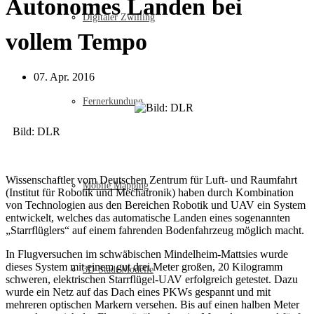
Autonomes Landen bei
Digitaler Zwilling
vollem Tempo
07. Apr. 2016
Fernerkundung
Bild: DLR
Wissenschaftler vom Deutschen Zentrum für Luft- und Raumfahrt
Mobile Mapping
(Institut für Robotik und Mechatronik) haben durch Kombination
von Technologien aus den Bereichen Robotik und UAV ein System
entwickelt, welches das automatische Landen eines sogenannten
„Starrflüglers“ auf einem fahrenden Bodenfahrzeug möglich macht.
In Flugversuchen im schwäbischen Mindelheim-Mattsies wurde
dieses System mit einem gut drei Meter großen, 20 Kilogramm
3D-Stadt Modelle
schweren, elektrischen Starrflügel-UAV erfolgreich getestet. Dazu
wurde ein Netz auf das Dach eines PKWs gespannt und mit
mehreren optischen Markern versehen. Bis auf einen halben Meter