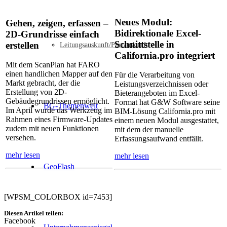
Neues Modul:
Gehen, zeigen, erfassen –
Bidirektionale Excel-
2D-Grundrisse einfach
Schnittstelle in
erstellen
Leitungsauskunft/Planauskunft
California.pro integriert
Mit dem ScanPlan hat FARO
einen handlichen Mapper auf den
Für die Verarbeitung von
Markt gebracht, der die
Leistungsverzeichnissen oder
Erstellung von 2D-
Bieterangeboten im Excel-
Gebäudegrundrissen ermöglicht.
Format hat G&W Software seine
BG-Themenwelt
Im April wurde das Werkzeug im
BIM-Lösung California.pro mit
Rahmen eines Firmware-Updates
einem neuen Modul ausgestattet,
zudem mit neuen Funktionen
mit dem der manuelle
versehen.
Erfassungsaufwand entfällt.
mehr lesen
mehr lesen
GeoFlash
[WPSM_COLORBOX id=7453]
Diesen Artikel teilen:
Facebook