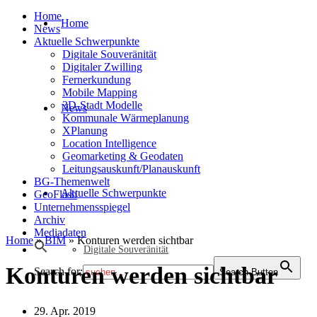
Home
Home
News
Aktuelle Schwerpunkte
Digitale Souveränität
Digitaler Zwilling
Fernerkundung
Mobile Mapping
3D-Stadt Modelle
News
Kommunale Wärmeplanung
XPlanung
Location Intelligence
Geomarketing & Geodaten
Leitungsauskunft/Planauskunft
BG-Themenwelt
Aktuelle Schwerpunkte
GeoFlash
Unternehmensspiegel
Archiv
Mediadaten
Home
»
BIM
»
Konturen werden sichtbar
Digitale Souveränität
Konturen werden sichtbar
Search for:
Search Button
29. Apr. 2019