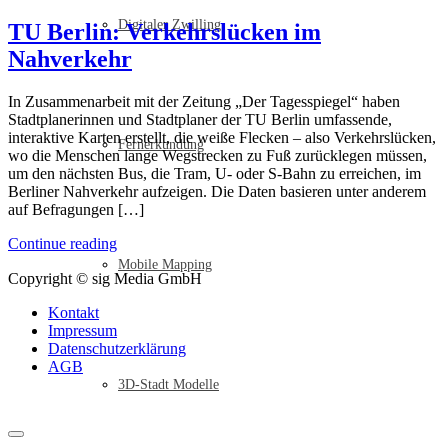
Digitaler Zwilling
TU Berlin: Verkehrslücken im
Nahverkehr
In Zusammenarbeit mit der Zeitung „Der Tagesspiegel“ haben
Stadtplanerinnen und Stadtplaner der TU Berlin umfassende,
interaktive Karten erstellt, die weiße Flecken – also Verkehrslücken,
Fernerkundung
wo die Menschen lange Wegstrecken zu Fuß zurücklegen müssen,
um den nächsten Bus, die Tram, U- oder S-Bahn zu erreichen, im
Berliner Nahverkehr aufzeigen. Die Daten basieren unter anderem
auf Befragungen […]
Continue reading
Mobile Mapping
Copyright © sig Media GmbH
Kontakt
Impressum
Datenschutzerklärung
AGB
3D-Stadt Modelle