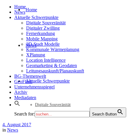
Home
Home
News
Aktuelle Schwerpunkte
Digitale Souveränität
Digitaler Zwilling
Fernerkundung
Mobile Mapping
3D-Stadt Modelle
News
Kommunale Wärmeplanung
XPlanung
Location Intelligence
Geomarketing & Geodaten
Leitungsauskunft/Planauskunft
BG-Themenwelt
Aktuelle Schwerpunkte
GeoFlash
Unternehmensspiegel
Archiv
Mediadaten
Digitale Souveränität
Search for:
Search Button
4. August 2017
in
News