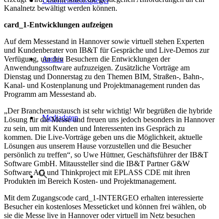
Unternehmensspiegel
Kanalnetz bewältigt werden können.
card_1-Entwicklungen aufzeigen
Auf dem Messestand in Hannover sowie virtuell stehen Experten
und Kundenberater von IB&T für Gespräche und Live-Demos zur
Verfügung, um den Besuchern die Entwicklungen der
Archiv
Anwendungssoftware aufzuzeigen. Zusätzliche Vorträge am
Dienstag und Donnerstag zu den Themen BIM, Straßen-, Bahn-,
Kanal- und Kostenplanung und Projektmanagement runden das
Programm am Messestand ab.
„Der Branchenaustausch ist sehr wichtig! Wir begrüßen die hybride
Mediadaten
Lösung für die Messe und freuen uns jedoch besonders in Hannover
zu sein, um mit Kunden und Interessenten ins Gespräch zu
kommen. Die Live-Vorträge geben uns die Möglichkeit, aktuelle
Lösungen aus unserem Hause vorzustellen und die Besucher
persönlich zu treffen“, so Uwe Hüttner, Geschäftsführer der IB&T
Software GmbH. Mitaussteller sind die IB&T Partner G&W
Software AG und Thinkproject mit EPLASS CDE mit ihren
Produkten im Bereich Kosten- und Projektmanagement.
Mit dem Zugangscode card_1-INTERGEO erhalten interessierte
Besucher ein kostenloses Messeticket und können frei wählen, ob
sie die Messe live in Hannover oder virtuell im Netz besuchen