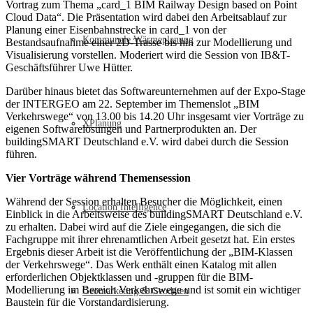
Vortrag zum Thema „card_1 BIM Railway Design based on Point
Cloud Data“. Die Präsentation wird dabei den Arbeitsablauf zur
Planung einer Eisenbahnstrecke in card_1 von der
Kommunale Wärmeplanung
Bestandsaufnahme einer 2D-Trasse bis hin zur Modellierung und
Visualisierung vorstellen. Moderiert wird die Session von IB&T-
Geschäftsführer Uwe Hütter.
Darüber hinaus bietet das Softwareunternehmen auf der Expo-Stage
der INTERGEO am 22. September im Themenslot „BIM
Verkehrswege“ von 13.00 bis 14.20 Uhr insgesamt vier Vorträge zu
XPlanung
eigenen Softwarelösungen und Partnerprodukten an. Der
buildingSMART Deutschland e.V. wird dabei durch die Session
führen.
Vier Vorträge während Themensession
Während der Session erhalten Besucher die Möglichkeit, einen
Location Intelligence
Einblick in die Arbeitsweise des buildingSMART Deutschland e.V.
zu erhalten. Dabei wird auf die Ziele eingegangen, die sich die
Fachgruppe mit ihrer ehrenamtlichen Arbeit gesetzt hat. Ein erstes
Ergebnis dieser Arbeit ist die Veröffentlichung der „BIM-Klassen
der Verkehrswege“. Das Werk enthält einen Katalog mit allen
erforderlichen Objektklassen und -gruppen für die BIM-
Modellierung im Bereich Verkehrswege und ist somit ein wichtiger
Geomarketing & Geodaten
Baustein für die Vorstandardisierung.