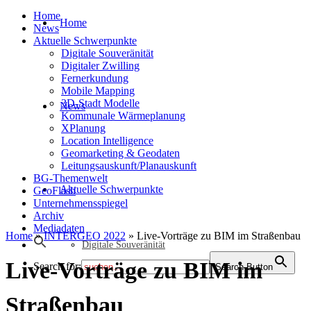
Home
Home
News
Aktuelle Schwerpunkte
Digitale Souveränität
Digitaler Zwilling
Fernerkundung
Mobile Mapping
3D-Stadt Modelle
News
Kommunale Wärmeplanung
XPlanung
Location Intelligence
Geomarketing & Geodaten
Leitungsauskunft/Planauskunft
BG-Themenwelt
Aktuelle Schwerpunkte
GeoFlash
Unternehmensspiegel
Archiv
Mediadaten
Home
»
INTERGEO 2022
»
Live-Vorträge zu BIM im Straßenbau
Digitale Souveränität
Live-Vorträge zu BIM im
Search for:
Search Button
Straßenbau