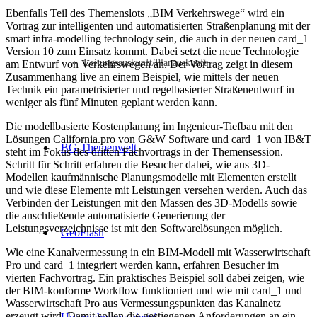
Ebenfalls Teil des Themenslots „BIM Verkehrswege“ wird ein
Vortrag zur intelligenten und automatisierten Straßenplanung mit der
smart infra-modelling technology sein, die auch in der neuen card_1
Version 10 zum Einsatz kommt. Dabei setzt die neue Technologie
Leitungsauskunft/Planauskunft
am Entwurf von Verkehrswegen an. Der Vortrag zeigt in diesem
Zusammenhang live an einem Beispiel, wie mittels der neuen
Technik ein parametrisierter und regelbasierter Straßenentwurf in
weniger als fünf Minuten geplant werden kann.
Die modellbasierte Kostenplanung im Ingenieur-Tiefbau mit den
Lösungen California.pro von G&W Software und card_1 von IB&T
BG-Themenwelt
steht im Fokus des dritten Fachvortrags in der Themensession.
Schritt für Schritt erfahren die Besucher dabei, wie aus 3D-
Modellen kaufmännische Planungsmodelle mit Elementen erstellt
und wie diese Elemente mit Leistungen versehen werden. Auch das
Verbinden der Leistungen mit den Massen des 3D-Modells sowie
die anschließende automatisierte Generierung der
Leistungsverzeichnisse ist mit den Softwarelösungen möglich.
GeoFlash
Wie eine Kanalvermessung in ein BIM-Modell mit Wasserwirtschaft
Pro und card_1 integriert werden kann, erfahren Besucher im
vierten Fachvortrag. Ein praktisches Beispiel soll dabei zeigen, wie
der BIM-konforme Workflow funktioniert und wie mit card_1 und
Wasserwirtschaft Pro aus Vermessungspunkten das Kanalnetz
erzeugt wird. Damit sollen die gestiegenen Anforderungen an ein