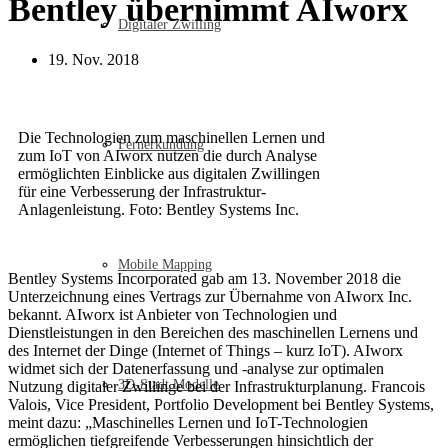
Bentley übernimmt AIworx
Digitaler Zwilling
19. Nov. 2018
Die Technologien zum maschinellen Lernen und
Fernerkundung
zum IoT von AIworx nutzen die durch Analyse
ermöglichten Einblicke aus digitalen Zwillingen
für eine Verbesserung der Infrastruktur-
Anlagenleistung. Foto: Bentley Systems Inc.
Mobile Mapping
Bentley Systems Incorporated gab am 13. November 2018 die
Unterzeichnung eines Vertrags zur Übernahme von AIworx Inc.
bekannt. AIworx ist Anbieter von Technologien und
Dienstleistungen in den Bereichen des maschinellen Lernens und
des Internet der Dinge (Internet of Things – kurz IoT). AIworx
widmet sich der Datenerfassung und -analyse zur optimalen
3D-Stadt Modelle
Nutzung digitaler Zwillinge bei der Infrastrukturplanung. Francois
Valois, Vice President, Portfolio Development bei Bentley Systems,
meint dazu: „Maschinelles Lernen und IoT-Technologien
ermöglichen tiefgreifende Verbesserungen hinsichtlich der