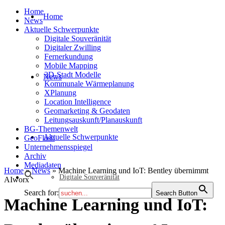
Home
Home
News
Aktuelle Schwerpunkte
Digitale Souveränität
Digitaler Zwilling
Fernerkundung
Mobile Mapping
3D-Stadt Modelle
News
Kommunale Wärmeplanung
XPlanung
Location Intelligence
Geomarketing & Geodaten
Leitungsauskunft/Planauskunft
BG-Themenwelt
Aktuelle Schwerpunkte
GeoFlash
Unternehmensspiegel
Archiv
Mediadaten
Home
»
News
»
Machine Learning und IoT: Bentley übernimmt
Digitale Souveränität
AIworx
Search for:
Search Button
Machine Learning und IoT: