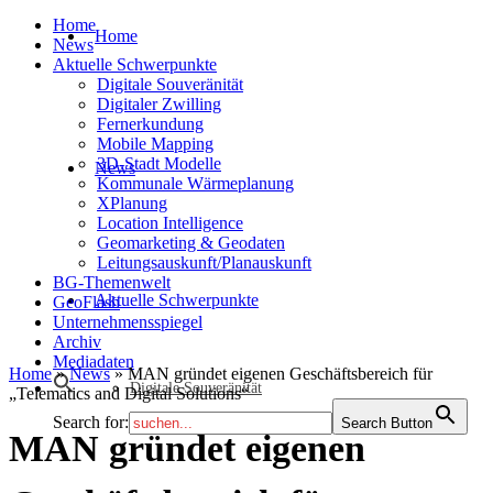
Home
Home
News
Aktuelle Schwerpunkte
Digitale Souveränität
Digitaler Zwilling
Fernerkundung
Mobile Mapping
3D-Stadt Modelle
News
Kommunale Wärmeplanung
XPlanung
Location Intelligence
Geomarketing & Geodaten
Leitungsauskunft/Planauskunft
BG-Themenwelt
Aktuelle Schwerpunkte
GeoFlash
Unternehmensspiegel
Archiv
Mediadaten
Home
»
News
»
MAN gründet eigenen Geschäftsbereich für
Digitale Souveränität
„Telematics and Digital Solutions“
Search for:
Search Button
MAN gründet eigenen