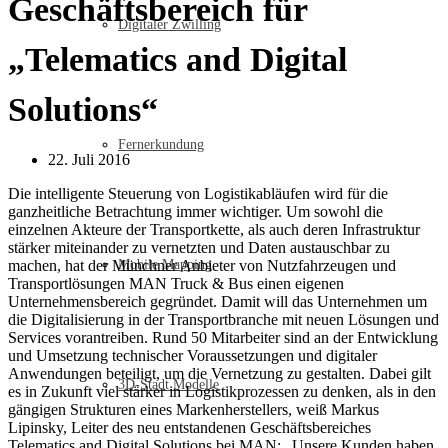
Geschäftsbereich für
Digitaler Zwilling
„Telematics and Digital
Solutions“
Fernerkundung
22. Juli 2016
Die intelligente Steuerung von Logistikabläufen wird für die
ganzheitliche Betrachtung immer wichtiger. Um sowohl die
einzelnen Akteure der Transportkette, als auch deren Infrastruktur
stärker miteinander zu vernetzten und Daten austauschbar zu
machen, hat der Münchner Anbieter von Nutzfahrzeugen und
Mobile Mapping
Transportlösungen MAN Truck & Bus einen eigenen
Unternehmensbereich gegründet. Damit will das Unternehmen um
die Digitalisierung in der Transportbranche mit neuen Lösungen und
Services vorantreiben. Rund 50 Mitarbeiter sind an der Entwicklung
und Umsetzung technischer Voraussetzungen und digitaler
Anwendungen beteiligt, um die Vernetzung zu gestalten. Dabei gilt
3D-Stadt Modelle
es in Zukunft viel stärker in Logistikprozessen zu denken, als in den
gängigen Strukturen eines Markenherstellers, weiß Markus
Lipinsky, Leiter des neu entstandenen Geschäftsbereiches
Telematics and Digital Solutions bei MAN: „Unsere Kunden haben