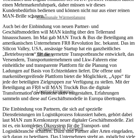
einen Mehrmarkenfuhrpark, daher müssen wir dieses
Kundenbedürfnis bedienen und können nicht nur aus einer reinen
MAN-Brille schauen.“
Kommunale Wärmeplanung
Auch bei der Einbindung von neuen Partner- und
Geschäftsmodellen will MAN künftig über den Tellerrand
hinausschauen. Im Mai gab MAN Truck & Bus die Beteiligung am
amerikanischen Unternehmen FR8 Revolution Inc. bekannt. Das im
Silicon Valley, USA, ansässige Startup hat ein ganzheitliches
„Betriebssystem“ für die vernetzte Transportbranche entwickelt, das
XPlanung
Versendern, Transportunternehmern und Lkw-Fahrern eine
einheitliche und transparente Plattform für die Planung von
Ladungen auf Basis von Echtzeitdaten liefert. Die offene und
markenübergreifende Plattform bietet die Möglichkeit, „Apps“ für
jede der beteiligten Zielgruppen zur Verfügung zu stellen. Mit der
Beteiligung an FR8 will MAN Truck& Bus die digitale
Location Intelligence
Transformation der Branche aktiv mitgestalten, Erfahrungen
sammeln und diese auf Geschäftsmodelle in Europa übertragen.
Die Einbindung von Partnern, die sich auf spezielle
Dienstleistungen im Logistikprozess fokussiert haben, gehört dabei
laut MAN zum Kernkonzept neuer digitaler Geschäftsmodelle. Ziel
ist es, ein komplettes Ökosystem für die Transport- und
Geomarketing & Geodaten
Logistikbranche schaffen. Dazu sind Partner aller Arten eingeladen,
sich daran zu beteiligen. Das Unternehmen strebt an, möglichst viele