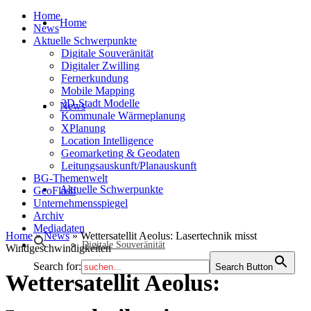
Home
Home
News
Aktuelle Schwerpunkte
Digitale Souveränität
Digitaler Zwilling
Fernerkundung
Mobile Mapping
3D-Stadt Modelle
News
Kommunale Wärmeplanung
XPlanung
Location Intelligence
Geomarketing & Geodaten
Leitungsauskunft/Planauskunft
BG-Themenwelt
Aktuelle Schwerpunkte
GeoFlash
Unternehmensspiegel
Archiv
Mediadaten
Home
»
News
»
Wettersatellit Aeolus: Lasertechnik misst
Digitale Souveränität
Windgeschwindigkeiten
Search for:
Search Button
Wettersatellit Aeolus: