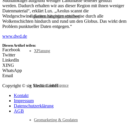
Südhalbkugel aufgrund weniger Landmasse seltener genutzt
werden. Dadurch erhalten wir aus dieser Region mit ihnen weniger
Datenmaterial“, erklärt Lux. „Aeolus scannt die
Windgeschwindigkeiten hingegen streifweise durch alle
Kommunale Wärmeplanung
Wolkenschichten hindurch und rund um den Globus. Das wirkt dem
Problem punktueller Daten entgegen.“
www.dwd.de
Diesen Artikel teilen:
Facebook
XPlanung
Twitter
LinkedIn
XING
WhatsApp
Email
Copyright © sig Media GmbH
Location Intelligence
Kontakt
Impressum
Datenschutzerklärung
AGB
Geomarketing & Geodaten