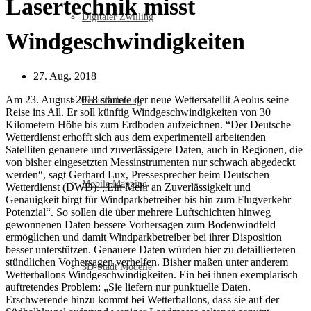
Lasertechnik misst
Digitaler Zwilling
Windgeschwindigkeiten
27. Aug. 2018
Am 23. August 2018 startete der neue Wettersatellit Aeolus seine
Fernerkundung
Reise ins All. Er soll künftig Windgeschwindigkeiten von 30
Kilometern Höhe bis zum Erdboden aufzeichnen. “Der Deutsche
Wetterdienst erhofft sich aus dem experimentell arbeitenden
Satelliten genauere und zuverlässigere Daten, auch in Regionen, die
von bisher eingesetzten Messinstrumenten nur schwach abgedeckt
werden“, sagt Gerhard Lux, Pressesprecher beim Deutschen
Mobile Mapping
Wetterdienst (DWD). „Ein Mehr an Zuverlässigkeit und
Genauigkeit birgt für Windparkbetreiber bis hin zum Flugverkehr
Potenzial“. So sollen die über mehrere Luftschichten hinweg
gewonnenen Daten bessere Vorhersagen zum Bodenwindfeld
ermöglichen und damit Windparkbetreiber bei ihrer Disposition
besser unterstützen. Genauere Daten würden hier zu detaillierteren
stündlichen Vorhersagen verhelfen. Bisher maßen unter anderem
3D-Stadt Modelle
Wetterballons Windgeschwindigkeiten. Ein bei ihnen exemplarisch
auftretendes Problem: „Sie liefern nur punktuelle Daten.
Erschwerende hinzu kommt bei Wetterballons, dass sie auf der