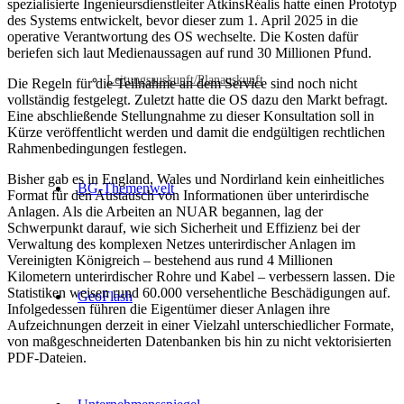
spezialisierte Ingenieursdienstleiter AtkinsRéalis hatte einen Prototyp
des Systems entwickelt, bevor dieser zum 1. April 2025 in die
operative Verantwortung des OS wechselte. Die Kosten dafür
beriefen sich laut Medienaussagen auf rund 30 Millionen Pfund.
Leitungsauskunft/Planauskunft
Die Regeln für die Teilnahme an dem Service sind noch nicht
vollständig festgelegt. Zuletzt hatte die OS dazu den Markt befragt.
Eine abschließende Stellungnahme zu dieser Konsultation soll in
Kürze veröffentlicht werden und damit die endgültigen rechtlichen
Rahmenbedingungen festlegen.
Bisher gab es in England, Wales und Nordirland kein einheitliches
BG-Themenwelt
Format für den Austausch von Informationen über unterirdische
Anlagen. Als die Arbeiten an NUAR begannen, lag der
Schwerpunkt darauf, wie sich Sicherheit und Effizienz bei der
Verwaltung des komplexen Netzes unterirdischer Anlagen im
Vereinigten Königreich – bestehend aus rund 4 Millionen
Kilometern unterirdischer Rohre und Kabel – verbessern lassen. Die
Statistiken weisen rund 60.000 versehentliche Beschädigungen auf.
GeoFlash
Infolgedessen führen die Eigentümer dieser Anlagen ihre
Aufzeichnungen derzeit in einer Vielzahl unterschiedlicher Formate,
von maßgeschneiderten Datenbanken bis hin zu nicht vektorisierten
PDF-Dateien.