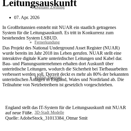
Leitungsauskunft
Digitaler Zwilling
07. Apr. 2026
In Großbritannien entsteht mit NUAR ein staatlich getragenes
System für die Leitungsauskunft. Es tritt in Konkurrenz zum
bestehenden System LSBUD.
Fernerkundung
Das Projekt des National Underground Asset Register (NUAR)
wurde bereits im Jahr 2018 ins Leben gerufen. NUAR stellt eine
interaktive digitale Karte unterirdischer Leitungen und Kabel dar.
Bau- und Planungsunternehmen erhalten dort Auskunft über
unterirdische Leitungen, wodurch die Sicherheit bei Tiefbauarbeiten
verbessert werden soll. Derzeit deckt es mehr als 80% der bekannten
Mobile Mapping
unterirdischen Anlagen in England, Wales und Nordirland ab. Die
Teilnahme von Netzbetreibern ist gesetzlich vorgeschrieben.
England stellt das IT-System für die Leitungsauskunft mit NUAR
auf neue Füße.
3D-Stadt Modelle
Quelle: AdobeStock_31013384_Otmar Smit