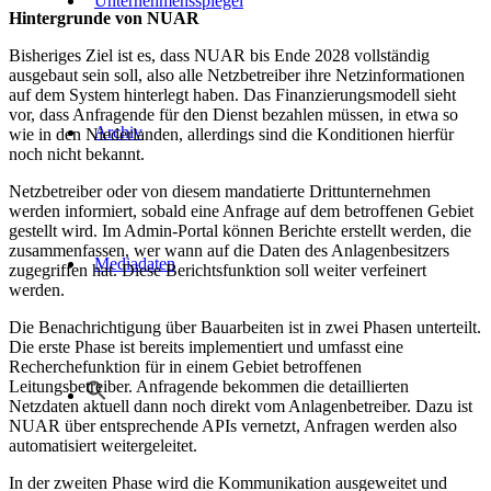
Unternehmensspiegel
Hintergrunde von NUAR
Bisheriges Ziel ist es, dass NUAR bis Ende 2028 vollständig
ausgebaut sein soll, also alle Netzbetreiber ihre Netzinformationen
auf dem System hinterlegt haben. Das Finanzierungsmodell sieht
vor, dass Anfragende für den Dienst bezahlen müssen, in etwa so
Archiv
wie in den Niederlanden, allerdings sind die Konditionen hierfür
noch nicht bekannt.
Netzbetreiber oder von diesem mandatierte Drittunternehmen
werden informiert, sobald eine Anfrage auf dem betroffenen Gebiet
gestellt wird. Im Admin-Portal können Berichte erstellt werden, die
zusammenfassen, wer wann auf die Daten des Anlagenbesitzers
Mediadaten
zugegriffen hat. Diese Berichtsfunktion soll weiter verfeinert
werden.
Die Benachrichtigung über Bauarbeiten ist in zwei Phasen unterteilt.
Die erste Phase ist bereits implementiert und umfasst eine
Recherchefunktion für in einem Gebiet betroffenen
Leitungsbetreiber. Anfragende bekommen die detaillierten
Netzdaten aktuell dann noch direkt vom Anlagenbetreiber. Dazu ist
NUAR über entsprechende APIs vernetzt, Anfragen werden also
automatisiert weitergeleitet.
In der zweiten Phase wird die Kommunikation ausgeweitet und