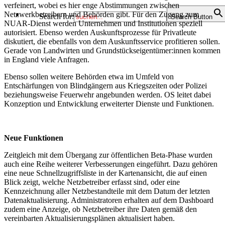
verfeinert, wobei es hier enge Abstimmungen zwischen
Netzwerkbetreibern und Behörden gibt. Für den Zugang zum
Search for:
Search Button
NUAR-Dienst werden Unternehmen und Institutionen speziell
autorisiert. Ebenso werden Auskunftsprozesse für Privatleute
diskutiert, die ebenfalls von dem Auskunftsservice profitieren sollen.
Gerade von Landwirten und Grundstückseigentümer:innen kommen
in England viele Anfragen.
Ebenso sollen weitere Behörden etwa im Umfeld von
Entschärfungen von Blindgängern aus Kriegszeiten oder Polizei
beziehungsweise Feuerwehr angebunden werden. OS leitet dabei
Konzeption und Entwicklung erweiterter Dienste und Funktionen.
Neue Funktionen
Zeitgleich mit dem Übergang zur öffentlichen Beta-Phase wurden
auch eine Reihe weiterer Verbesserungen eingeführt. Dazu gehören
eine neue Schnellzugriffsliste in der Kartenansicht, die auf einen
Blick zeigt, welche Netzbetreiber erfasst sind, oder eine
Kennzeichnung aller Netzbestandteile mit dem Datum der letzten
Datenaktualisierung. Administratoren erhalten auf dem Dashboard
zudem eine Anzeige, ob Netzbetreiber ihre Daten gemäß den
vereinbarten Aktualisierungsplänen aktualisiert haben.