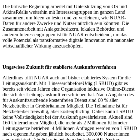
Die britische Regierung arbeitet mit Unterstützung von OS und
AtkinsRéalis weiterhin mit Interessengruppen im ganzen Land
zusammen, um Ideen zu testen und zu verfeinern, wie NUAR-
Daten für andere Zwecke und Nutzer nützlich sein könnten. Die
Zusammenarbeit mit Anlagenbesitzern, lokalen Behörden und
anderen Interessengruppen ist für NUAR entscheidend, um das
volle Potenzial als transformative digitale Innovation mit nationaler
wirtschaftlicher Wirkung auszuschöpfen.
Ungewisse Zukunft für etablierte Auskunftsverfahren
Allerdings trifft NUAR auch auf bisher etabliertes System für die
Leitungsauskunft. Mit LinesearchbeforeUdig (LSBUD) gibt es
bereits seit vielen Jahren eine Organisation inklusive Online-Dienst,
die sich der Leitungsauskunft verschrieben hat. Nach Angaben des
für Auskunftssuchende kostenfreien Dienst sind 60 % aller
Netzbetreiber in Großbritannien Mitglied. Die Teilnahme ist für
Netzbetreiber freiwillig, aber kostenpflichtig. Daher kann LSBUD
keine Vollständigkeit bei der Auskunft gewährleisten. Aktuell sind
160 Unternehmen Mitglied, die mehr als 2 Millionen Kilometer
Leitungsnetze betrieben. 4 Millionen Anfragen werden von LSBUD
nach eigenen Angaben jährlich bearbeitet. 300.000 Nutzer:innen
sind registriert. Ähnlich wie bei dem deutschen BIL-System