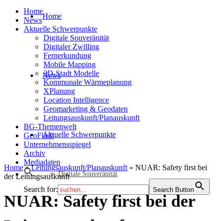
Home
Home
News
Aktuelle Schwerpunkte
Digitale Souveränität
Digitaler Zwilling
Fernerkundung
Mobile Mapping
3D-Stadt Modelle
News
Kommunale Wärmeplanung
XPlanung
Location Intelligence
Geomarketing & Geodaten
Leitungsauskunft/Planauskunft
BG-Themenwelt
Aktuelle Schwerpunkte
GeoFlash
Unternehmensspiegel
Archiv
Mediadaten
Home
»
Leitungsauskunft/Planauskunft
»
NUAR: Safety first bei
Digitale Souveränität
der Leitungsauskunft
Search for:
Search Button
NUAR: Safety first bei der