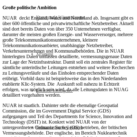
Große politische Ambition
Kommunale Wärmeplanung
NUAR deckt England, Wales und Nordirland ab. Insgesamt gibt es
über 600 öffentliche und privatwirtschaftliche Netzbetreiber. Aktuell
sind dort bereits Daten von über 350 Unternehmen verfügbar,
darunter die meisten großen Energie- und Wasserversorger, mehrere
große Telekommunikationsunternehmen, kleinere
Telekommunikationsanbieter, unabhängige Netzbetreiber,
Verkehrsunternehmen und Kommunalbehörden. Die in NUAR
XPlanung
hinterlegten Daten umfassen detaillierte, vermessungsgenaue Daten
zur Lage der Netzinfrastruktur. Damit soll ein zentrales Register für
sämtliche unterirdische Leitungen entstehen und weitere Recherchen
zu Leitungsverläufe und das Einholen entsprechender Daten
erübrigt. Vorbild dazu ist beispielsweise das in den Niederlanden
etablierte Klic-System. Die Auskunft soll nahezu in Echtzeit
erfolgen, was möglich sein wird, da alle Leitungsdaten in NUAG
Location Intelligence
detailliert vorgehalten werden.
NUAR ist staatlich. Dahinter steht die ehemalige Geospatial
Commission, die im Government Digital Service (GDS)
aufgegangen und Teil des Departments for Science, Innovation and
Technology (DSIT) ist. Konkret wird NUAR von der
untergeordneten Ordnance Survey (OS) betrieben, der britischen
Geomarketing & Geodaten
Vermessungsbehörde. Der englische, im Bereich Nukleartechnik