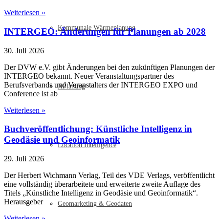
Weiterlesen »
Kommunale Wärmeplanung
INTERGEO: Änderungen für Planungen ab 2028
30. Juli 2026
Der DVW e.V. gibt Änderungen bei den zukünftigen Planungen der
INTERGEO bekannt. Neuer Veranstaltungspartner des
Berufsverbands und Veranstalters der INTERGEO EXPO und
XPlanung
Conference ist ab
Weiterlesen »
Buchveröffentlichung: Künstliche Intelligenz in
Geodäsie und Geoinformatik
Location Intelligence
29. Juli 2026
Der Herbert Wichmann Verlag, Teil des VDE Verlags, veröffentlicht
eine vollständig überarbeitete und erweiterte zweite Auflage des
Titels „Künstliche Intelligenz in Geodäsie und Geoinformatik“.
Herausgeber
Geomarketing & Geodaten
Weiterlesen »