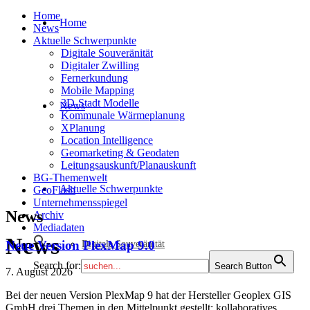
Home
Home
News
Aktuelle Schwerpunkte
Digitale Souveränität
Digitaler Zwilling
Fernerkundung
Mobile Mapping
3D-Stadt Modelle
News
Kommunale Wärmeplanung
XPlanung
Location Intelligence
Geomarketing & Geodaten
Leitungsauskunft/Planauskunft
BG-Themenwelt
Aktuelle Schwerpunkte
GeoFlash
Unternehmensspiegel
News
Archiv
Mediadaten
News
Neue Version PlexMap 9.0
Digitale Souveränität
Search for:
Search Button
7. August 2026
Bei der neuen Version PlexMap 9 hat der Hersteller Geoplex GIS
GmbH drei Themen in den Mittelpunkt gestellt: kollaboratives