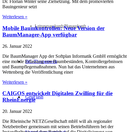
Dr. Florian Winter seine Zielsetzung. Mit dem promovierten
Bauingenieur setzt
Weiterlesen »
Leitungsauskunft/Planauskunft
Mobile Baumkontrollen: Neue Version der
BaumManager-App verfügbar
26. Januar 2022
Die BaumManager App der Softplan Informatik GmbH ermöglicht
eine mobile Erfassung von Baumbeständen, Kontrollergebnissen
BG-Themenwelt
und Baumpflegemaßnahmen. Nun hat das Unternehmen aus
Wettenberg die Veröffentlichung einer
Weiterlesen »
CAIGOS entwickelt Digitalen Zwilling für die
GeoFlash
RheinEnergie
20. Januar 2022
Die Rheinische NETZGesellschaft mbH will als regionaler
Netzbetreiber gemeinsam mit seinen Betriebsführern bei der
Instandhaltung und dem Betrieb auf die Digitalisierung von