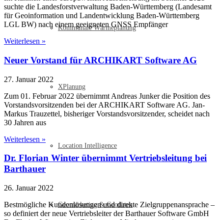
suchte die Landesforstverwaltung Baden-Württemberg (Landesamt
für Geoinformation und Landentwicklung Baden-Württemberg
LGL BW) nach einem geeigneten GNSS Empfänger
Kommunale Wärmeplanung
Weiterlesen »
Neuer Vorstand für ARCHIKART Software AG
27. Januar 2022
XPlanung
Zum 01. Februar 2022 übernimmt Andreas Junker die Position des
Vorstandsvorsitzenden bei der ARCHIKART Software AG. Jan-
Markus Trauzettel, bisheriger Vorstandsvorsitzender, scheidet nach
30 Jahren aus
Weiterlesen »
Location Intelligence
Dr. Florian Winter übernimmt Vertriebsleitung bei
Barthauer
26. Januar 2022
Bestmögliche Kundenlösungen und direkte Zielgruppenansprache –
Geomarketing & Geodaten
so definiert der neue Vertriebsleiter der Barthauer Software GmbH