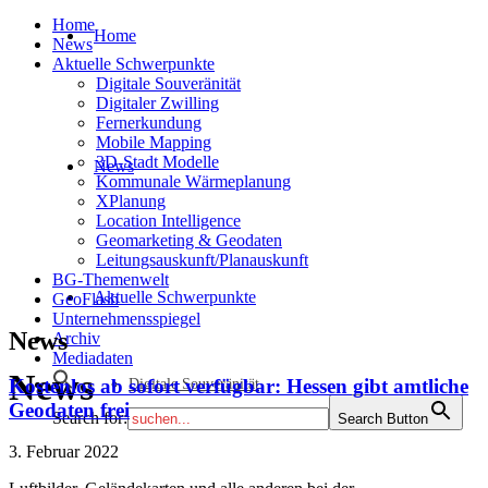
Home
Home
News
Aktuelle Schwerpunkte
Digitale Souveränität
Digitaler Zwilling
Fernerkundung
Mobile Mapping
3D-Stadt Modelle
News
Kommunale Wärmeplanung
XPlanung
Location Intelligence
Geomarketing & Geodaten
Leitungsauskunft/Planauskunft
BG-Themenwelt
Aktuelle Schwerpunkte
GeoFlash
Unternehmensspiegel
News
Archiv
Mediadaten
News
Kostenlos ab sofort verfügbar: Hessen gibt amtliche
Digitale Souveränität
Geodaten frei
Search for:
Search Button
3. Februar 2022