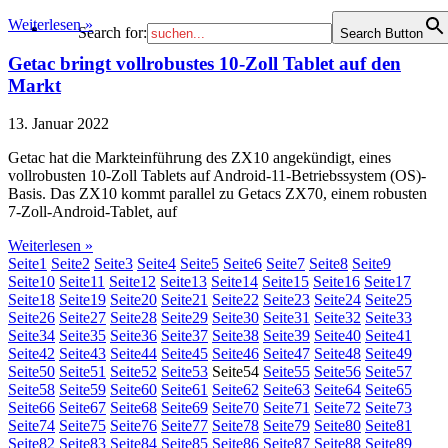
Weiterlesen »
Search for:
Search Button
Getac bringt vollrobustes 10-Zoll Tablet auf den
Markt
13. Januar 2022
Getac hat die Markteinführung des ZX10 angekündigt, eines
vollrobusten 10-Zoll Tablets auf Android-11-Betriebssystem (OS)-
Basis. Das ZX10 kommt parallel zu Getacs ZX70, einem robusten
7-Zoll-Android-Tablet, auf
Weiterlesen »
Seite
1
Seite
2
Seite
3
Seite
4
Seite
5
Seite
6
Seite
7
Seite
8
Seite
9
Seite
10
Seite
11
Seite
12
Seite
13
Seite
14
Seite
15
Seite
16
Seite
17
Seite
18
Seite
19
Seite
20
Seite
21
Seite
22
Seite
23
Seite
24
Seite
25
Seite
26
Seite
27
Seite
28
Seite
29
Seite
30
Seite
31
Seite
32
Seite
33
Seite
34
Seite
35
Seite
36
Seite
37
Seite
38
Seite
39
Seite
40
Seite
41
Seite
42
Seite
43
Seite
44
Seite
45
Seite
46
Seite
47
Seite
48
Seite
49
Seite
50
Seite
51
Seite
52
Seite
53
Seite
54
Seite
55
Seite
56
Seite
57
Seite
58
Seite
59
Seite
60
Seite
61
Seite
62
Seite
63
Seite
64
Seite
65
Seite
66
Seite
67
Seite
68
Seite
69
Seite
70
Seite
71
Seite
72
Seite
73
Seite
74
Seite
75
Seite
76
Seite
77
Seite
78
Seite
79
Seite
80
Seite
81
Seite
82
Seite
83
Seite
84
Seite
85
Seite
86
Seite
87
Seite
88
Seite
89