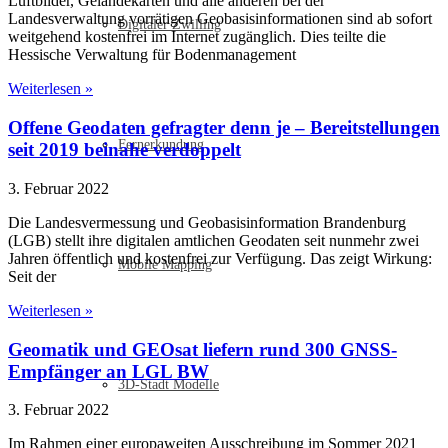
Luftbilder, Geländekarten und alle anderen bei der
Landesverwaltung vorrätigen Geobasisinformationen sind ab sofort
Digitaler Zwilling
weitgehend kostenfrei im Internet zugänglich. Dies teilte die
Hessische Verwaltung für Bodenmanagement
Weiterlesen »
Offene Geodaten gefragter denn je – Bereitstellungen
Fernerkundung
seit 2019 beinahe verdoppelt
3. Februar 2022
Die Landesvermessung und Geobasisinformation Brandenburg
(LGB) stellt ihre digitalen amtlichen Geodaten seit nunmehr zwei
Jahren öffentlich und kostenfrei zur Verfügung. Das zeigt Wirkung:
Mobile Mapping
Seit der
Weiterlesen »
Geomatik und GEOsat liefern rund 300 GNSS-
Empfänger an LGL BW
3D-Stadt Modelle
3. Februar 2022
Im Rahmen einer europaweiten Ausschreibung im Sommer 2021