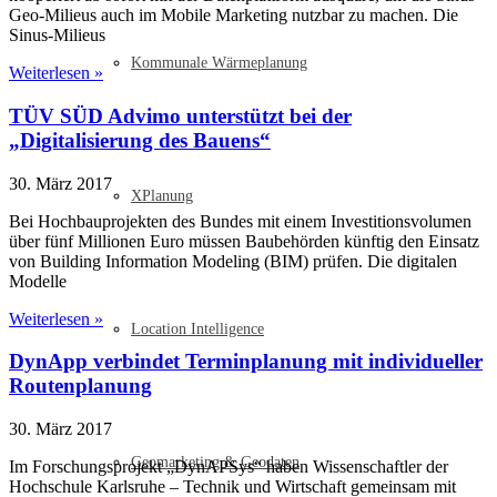
Geo-Milieus auch im Mobile Marketing nutzbar zu machen. Die
Sinus-Milieus
Kommunale Wärmeplanung
Weiterlesen »
TÜV SÜD Advimo unterstützt bei der
„Digitalisierung des Bauens“
30. März 2017
XPlanung
Bei Hochbauprojekten des Bundes mit einem Investitionsvolumen
über fünf Millionen Euro müssen Baubehörden künftig den Einsatz
von Building Information Modeling (BIM) prüfen. Die digitalen
Modelle
Weiterlesen »
Location Intelligence
DynApp verbindet Terminplanung mit individueller
Routenplanung
30. März 2017
Geomarketing & Geodaten
Im Forschungsprojekt „DynAPSys“ haben Wissenschaftler der
Hochschule Karlsruhe – Technik und Wirtschaft gemeinsam mit