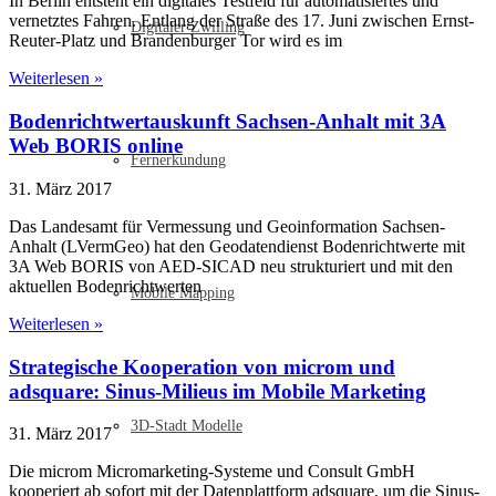
In Berlin entsteht ein digitales Testfeld für automatisiertes und
vernetztes Fahren. Entlang der Straße des 17. Juni zwischen Ernst-
Digitaler Zwilling
Reuter-Platz und Brandenburger Tor wird es im
Weiterlesen »
Bodenrichtwertauskunft Sachsen-Anhalt mit 3A
Web BORIS online
Fernerkundung
31. März 2017
Das Landesamt für Vermessung und Geoinformation Sachsen-
Anhalt (LVermGeo) hat den Geodatendienst Bodenrichtwerte mit
3A Web BORIS von AED-SICAD neu strukturiert und mit den
aktuellen Bodenrichtwerten
Mobile Mapping
Weiterlesen »
Strategische Kooperation von microm und
adsquare: Sinus-Milieus im Mobile Marketing
3D-Stadt Modelle
31. März 2017
Die microm Micromarketing-Systeme und Consult GmbH
kooperiert ab sofort mit der Datenplattform adsquare, um die Sinus-