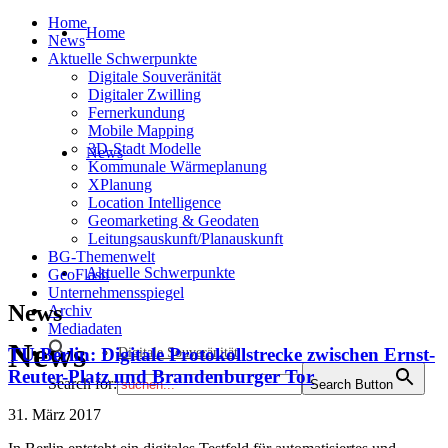
Home
Home
News
Aktuelle Schwerpunkte
Digitale Souveränität
Digitaler Zwilling
Fernerkundung
Mobile Mapping
3D-Stadt Modelle
News
Kommunale Wärmeplanung
XPlanung
Location Intelligence
Geomarketing & Geodaten
Leitungsauskunft/Planauskunft
BG-Themenwelt
Aktuelle Schwerpunkte
GeoFlash
Unternehmensspiegel
News
Archiv
Mediadaten
News
TU Berlin: Digitale Protokollstrecke zwischen Ernst-
Digitale Souveränität
Reuter-Platz und Brandenburger Tor
Search for:
Search Button
31. März 2017