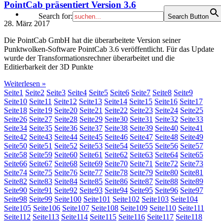
PointCab präsentiert Version 3.6
Search for:
Search Button
28. März 2017
Die PointCab GmbH hat die überarbeitete Version seiner
Punktwolken-Software PointCab 3.6 veröffentlicht. Für das Update
wurde der Transformationsrechner überarbeitet und die
Editierbarkeit der 3D Punkte
Weiterlesen »
Seite
1
Seite
2
Seite
3
Seite
4
Seite
5
Seite
6
Seite
7
Seite
8
Seite
9
Seite
10
Seite
11
Seite
12
Seite
13
Seite
14
Seite
15
Seite
16
Seite
17
Seite
18
Seite
19
Seite
20
Seite
21
Seite
22
Seite
23
Seite
24
Seite
25
Seite
26
Seite
27
Seite
28
Seite
29
Seite
30
Seite
31
Seite
32
Seite
33
Seite
34
Seite
35
Seite
36
Seite
37
Seite
38
Seite
39
Seite
40
Seite
41
Seite
42
Seite
43
Seite
44
Seite
45
Seite
46
Seite
47
Seite
48
Seite
49
Seite
50
Seite
51
Seite
52
Seite
53
Seite
54
Seite
55
Seite
56
Seite
57
Seite
58
Seite
59
Seite
60
Seite
61
Seite
62
Seite
63
Seite
64
Seite
65
Seite
66
Seite
67
Seite
68
Seite
69
Seite
70
Seite
71
Seite
72
Seite
73
Seite
74
Seite
75
Seite
76
Seite
77
Seite
78
Seite
79
Seite
80
Seite
81
Seite
82
Seite
83
Seite
84
Seite
85
Seite
86
Seite
87
Seite
88
Seite
89
Seite
90
Seite
91
Seite
92
Seite
93
Seite
94
Seite
95
Seite
96
Seite
97
Seite
98
Seite
99
Seite
100
Seite
101
Seite
102
Seite
103
Seite
104
Seite
105
Seite
106
Seite
107
Seite
108
Seite
109
Seite
110
Seite
111
Seite
112
Seite
113
Seite
114
Seite
115
Seite
116
Seite
117
Seite
118